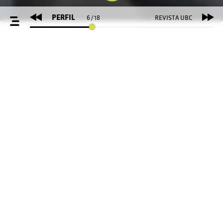
PERFIL
REVISTA UBC
6
/
18
INÍCIO
OUTRAS EDIÇÕES
Autodidata, músico se tornou uma
referência no gênero não só na sua
Campo Grande natal, mas em todo o
JOGO RÁPIDO
Brasil
MC Soffia
por_Laura Miranda
•
de_Campo Grande
Marília Mendonça, Luan Santana, Marcos e
Belutti, Lauana Prado, Fernando & Sorocaba,
Maria Cecília & Rodolfo. É longa a lista das
estrelas do sertanejo para quem Marcos
Borges virou um nome constante na hora de